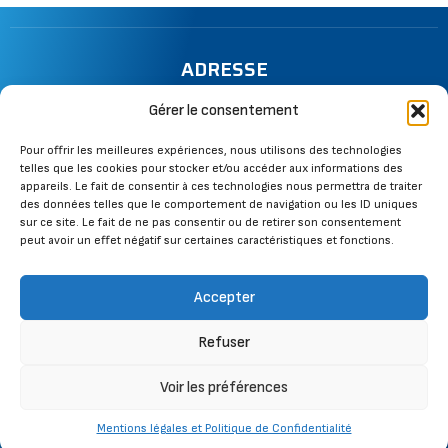
ADRESSE
13 rue de la Mazière, 67130 Wisches
Gérer le consentement
TÉLÉPHONE
Pour offrir les meilleures expériences, nous utilisons des technologies
telles que les cookies pour stocker et/ou accéder aux informations des
06 28 73 34 00
appareils. Le fait de consentir à ces technologies nous permettra de traiter
des données telles que le comportement de navigation ou les ID uniques
MAIL
sur ce site. Le fait de ne pas consentir ou de retirer son consentement
peut avoir un effet négatif sur certaines caractéristiques et fonctions.
cbcouverture@gmail.com
SUIVEZ-NOUS
Accepter
Refuser
Voir les préférences
Plan du
Mentions légales et Politique de
/
Mentions légales et Politique de Confidentialité
site
confidentialité