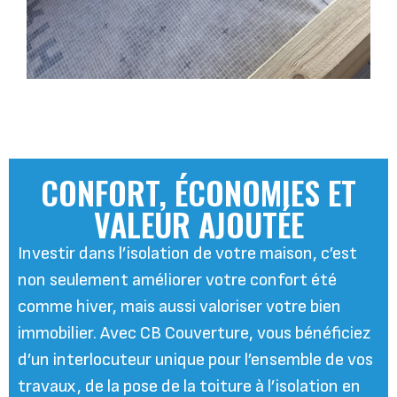
CONFORT, ÉCONOMIES ET
VALEUR AJOUTÉE
Investir dans l’isolation de votre maison, c’est
non seulement améliorer votre confort été
comme hiver, mais aussi valoriser votre bien
immobilier. Avec CB Couverture, vous bénéficiez
d’un interlocuteur unique pour l’ensemble de vos
travaux, de la pose de la toiture à l’isolation en