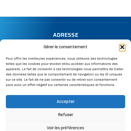
ADRESSE
13 rue de la Mazière, 67130 Wisches
Gérer le consentement
TÉLÉPHONE
Pour offrir les meilleures expériences, nous utilisons des technologies
telles que les cookies pour stocker et/ou accéder aux informations des
06 28 73 34 00
appareils. Le fait de consentir à ces technologies nous permettra de traiter
des données telles que le comportement de navigation ou les ID uniques
MAIL
sur ce site. Le fait de ne pas consentir ou de retirer son consentement
peut avoir un effet négatif sur certaines caractéristiques et fonctions.
cbcouverture@gmail.com
SUIVEZ-NOUS
Accepter
Refuser
Voir les préférences