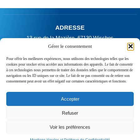
ADRESSE
13 rue de la Mazière, 67130 Wisches
Gérer le consentement
TÉLÉPHONE
Pour offrir les meilleures expériences, nous utilisons des technologies telles que les
06 28 73 34 00
cookies pour stocker et/ou accéder aux informations des appareils. Le fait de consentir
à ces technologies nous permettra de traiter des données telles que le comportement de
MAIL
navigation ou les ID uniques sur ce site. Le fait de ne pas consentir ou de retirer son
consentement peut avoir un effet négatif sur certaines caractéristiques et fonctions.
cbcouverture@gmail.com
SUIVEZ-NOUS
Accepter
Refuser
Voir les préférences
Plan du site
/
Mentions légales et Politique de confidentialité