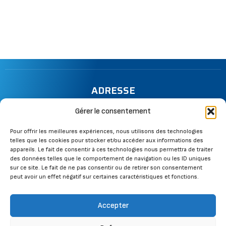
ADRESSE
13 rue de la Mazière, 67130 Wisches
Gérer le consentement
TÉLÉPHONE
Pour offrir les meilleures expériences, nous utilisons des technologies
telles que les cookies pour stocker et/ou accéder aux informations des
06 28 73 34 00
appareils. Le fait de consentir à ces technologies nous permettra de traiter
des données telles que le comportement de navigation ou les ID uniques
MAIL
sur ce site. Le fait de ne pas consentir ou de retirer son consentement
peut avoir un effet négatif sur certaines caractéristiques et fonctions.
cbcouverture@gmail.com
SUIVEZ-NOUS
Accepter